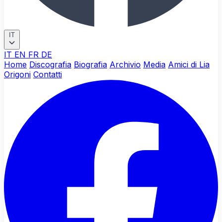
IT
IT
EN
FR
DE
Home
Discografia
Biografia
Archivio
Media
Amici di Lia
Origoni
Contatti