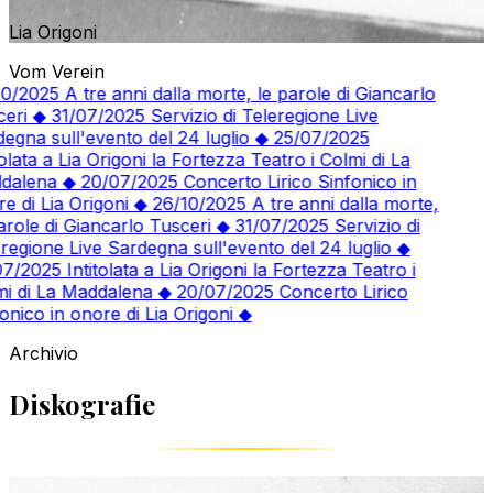
Lia Origoni
Vom Verein
0/2025
A tre anni dalla morte, le parole di Giancarlo
eri
◆
31/07/2025
Servizio di Teleregione Live
egna sull'evento del 24 luglio
◆
25/07/2025
olata a Lia Origoni la Fortezza Teatro i Colmi di La
dalena
◆
20/07/2025
Concerto Lirico Sinfonico in
e di Lia Origoni
◆
26/10/2025
A tre anni dalla morte,
arole di Giancarlo Tusceri
◆
31/07/2025
Servizio di
regione Live Sardegna sull'evento del 24 luglio
◆
7/2025
Intitolata a Lia Origoni la Fortezza Teatro i
i di La Maddalena
◆
20/07/2025
Concerto Lirico
onico in onore di Lia Origoni
◆
Archivio
Diskografie