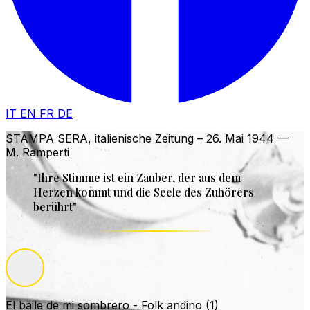
IT
EN
FR
DE
STAMPA SERA, italienische Zeitung – 26. Mai 1944
—
M. Ramperti
"Ihre Stimme ist ein Zauber, der aus dem
Herzen kommt und die Seele des Zuhörers
berührt"
El baile de mi sombrero - Folk andino (1)