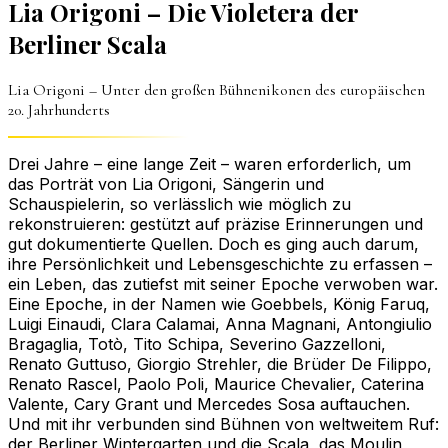
Lia Origoni – Die Violetera der
Berliner Scala
Lia Origoni – Unter den großen Bühnenikonen des europäischen
20. Jahrhunderts
Drei Jahre – eine lange Zeit – waren erforderlich, um
das Porträt von Lia Origoni, Sängerin und
Schauspielerin, so verlässlich wie möglich zu
rekonstruieren: gestützt auf präzise Erinnerungen und
gut dokumentierte Quellen. Doch es ging auch darum,
ihre Persönlichkeit und Lebensgeschichte zu erfassen –
ein Leben, das zutiefst mit seiner Epoche verwoben war.
Eine Epoche, in der Namen wie Goebbels, König Faruq,
Luigi Einaudi, Clara Calamai, Anna Magnani, Antongiulio
Bragaglia, Totò, Tito Schipa, Severino Gazzelloni,
Renato Guttuso, Giorgio Strehler, die Brüder De Filippo,
Renato Rascel, Paolo Poli, Maurice Chevalier, Caterina
Valente, Cary Grant und Mercedes Sosa auftauchen.
Und mit ihr verbunden sind Bühnen von weltweitem Ruf:
der Berliner Wintergarten und die Scala, das Moulin