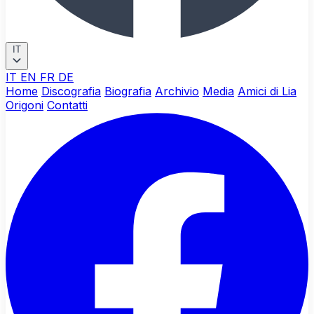
IT
IT
EN
FR
DE
Home
Discografia
Biografia
Archivio
Media
Amici di Lia
Origoni
Contatti