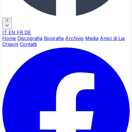
IT
IT
EN
FR
DE
Home
Discografia
Biografia
Archivio
Media
Amici di Lia
Origoni
Contatti