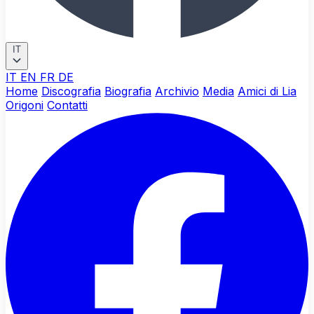
IT
IT
EN
FR
DE
Home
Discografia
Biografia
Archivio
Media
Amici di Lia
Origoni
Contatti