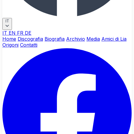
IT
IT
EN
FR
DE
Home
Discografia
Biografia
Archivio
Media
Amici di Lia
Origoni
Contatti