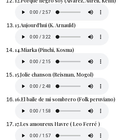
12.
Porquè negro soy (Alvarez, Aureli, Kenn)
13.
Aujourd'hui (K. Arnauld)
14.
Miarka (Pinchi, Kosma)
15.
Jolie chanson (Reisman, Mogol)
16.
El baile de mi sombrero (Folk peruviano)
17.
Les amoureux Havre ( Leo Ferré )