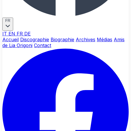
FR
IT
EN
FR
DE
Accueil
Discographie
Biographie
Archives
Médias
Amis
de Lia Origoni
Contact