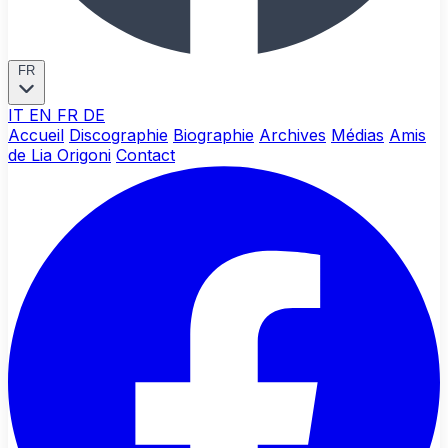
FR
IT
EN
FR
DE
Accueil
Discographie
Biographie
Archives
Médias
Amis
de Lia Origoni
Contact