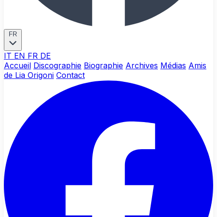
FR
IT
EN
FR
DE
Accueil
Discographie
Biographie
Archives
Médias
Amis
de Lia Origoni
Contact