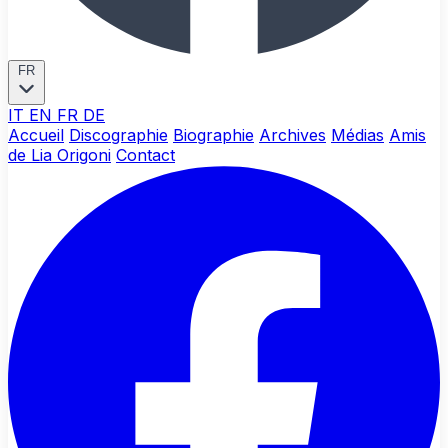
FR
IT
EN
FR
DE
Accueil
Discographie
Biographie
Archives
Médias
Amis
de Lia Origoni
Contact